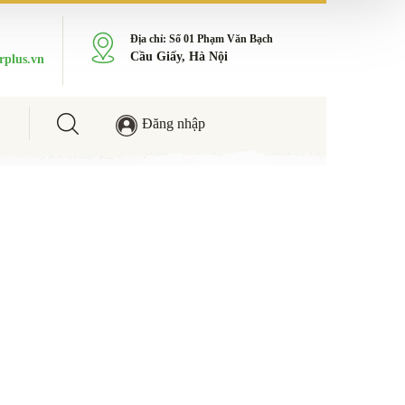
Địa chỉ: Số 01 Phạm Văn Bạch
Cầu Giấy, Hà Nội
rplus.vn
Đăng nhập