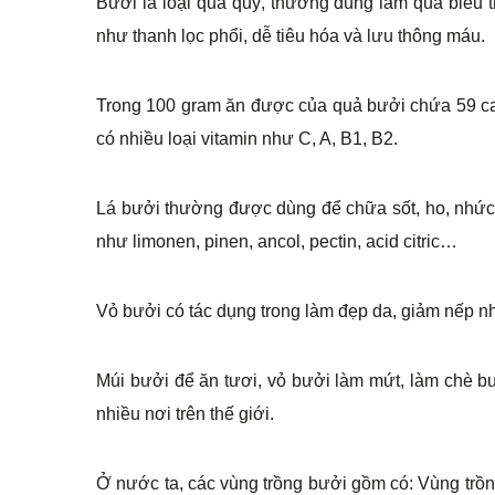
Bưởi là loại quả quý, thường dùng làm quà biếu 
như thanh lọc phổi, dễ tiêu hóa và lưu thông máu.
Trong 100 gram ăn được của quả bưởi chứa 59 cal
có nhiều loại vitamin như C, A, B1, B2.
Lá bưởi thường được dùng để chữa sốt, ho, nhức
như limonen, pinen, ancol, pectin, acid citric…
Vỏ bưởi có tác dụng trong làm đẹp da, giảm nếp n
Múi bưởi để ăn tươi, vỏ bưởi làm mứt, làm chè 
nhiều nơi trên thế giới.
Ở nước ta, các vùng trồng bưởi gồm có: Vùng trồn