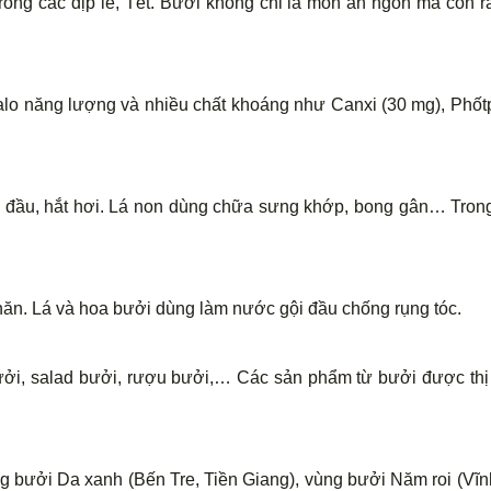
trong các dịp lễ, Tết. Bưởi không chỉ là món ăn ngon mà còn 
o năng lượng và nhiều chất khoáng như Canxi (30 mg), Phốtpho
 đầu, hắt hơi. Lá non dùng chữa sưng khớp, bong gân… Trong 
hăn. Lá và hoa bưởi dùng làm nước gội đầu chống rụng tóc.
bưởi, salad bưởi, rượu bưởi,… Các sản phẩm từ bưởi được thị
g bưởi Da xanh (Bến Tre, Tiền Giang), vùng bưởi Năm roi (Vĩ