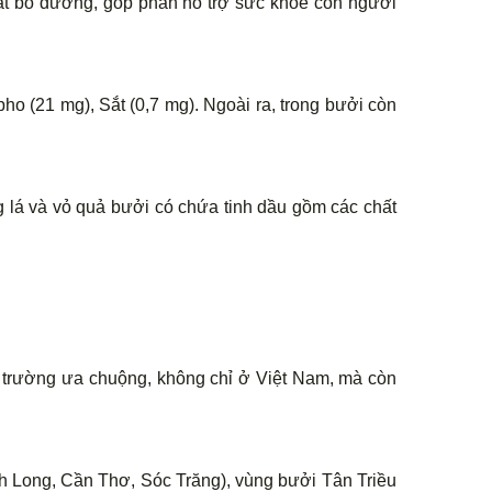
rất bổ dưỡng, góp phần hỗ trợ sức khỏe con người
 (21 mg), Sắt (0,7 mg). Ngoài ra, trong bưởi còn
lá và vỏ quả bưởi có chứa tinh dầu gồm các chất
 trường ưa chuộng, không chỉ ở Việt Nam, mà còn
nh Long, Cần Thơ, Sóc Trăng), vùng bưởi Tân Triều