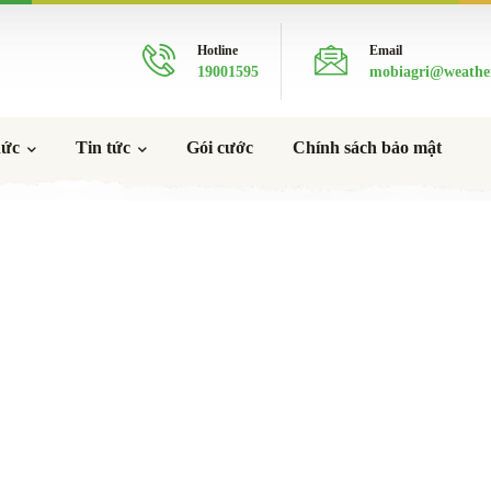
Hotline
Email
19001595
mobiagri@weathe
hức
Tin tức
Gói cước
Chính sách bảo mật