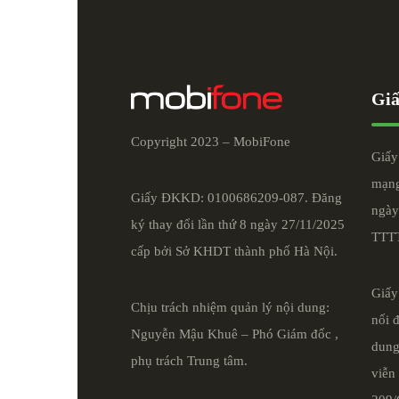
Giấ
Copyright 2023 – MobiFone
Giấy
mạng
Giấy ĐKKD: 0100686209-087. Đăng
ngày
ký thay đổi lần thứ 8 ngày 27/11/2025
TTT
cấp bởi Sở KHDT thành phố Hà Nội.
Giấy
Chịu trách nhiệm quản lý nội dung:
nối 
Nguyễn Mậu Khuê – Phó Giám đốc ,
dung
phụ trách Trung tâm.
viễn