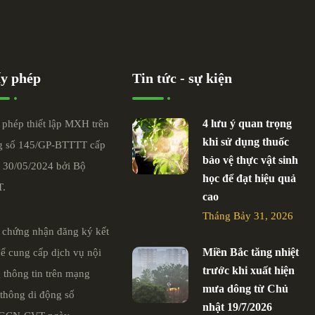
y phép
Tin tức - sự kiện
4 lưu ý quan trọng
 phép thiết lập MXH trên
khi sử dụng thuốc
 số 145/GP-BTTTT cấp
bảo vệ thực vật sinh
 30/05/2024 bởi Bộ
học để đạt hiệu quả
T.
cao
Tháng Bảy 31, 2026
 chứng nhận đăng ký kết
Miền Bắc tăng nhiệt
để cung cấp dịch vụ nội
trước khi xuất hiện
 thông tin trên mạng
mưa dông từ Chủ
 thông di động số
nhật 19/7/2026