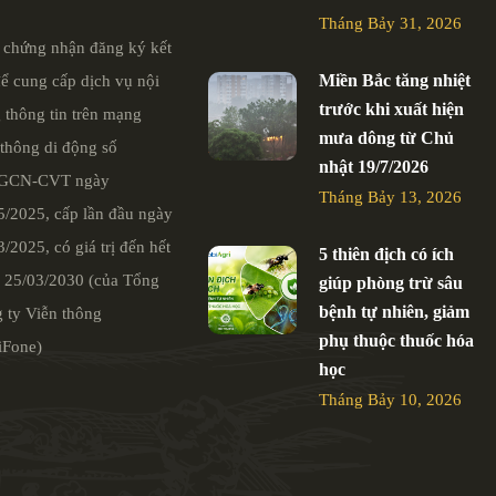
Tháng Bảy 31, 2026
 chứng nhận đăng ký kết
Miền Bắc tăng nhiệt
để cung cấp dịch vụ nội
trước khi xuất hiện
 thông tin trên mạng
mưa dông từ Chủ
 thông di động số
nhật 19/7/2026
/GCN-CVT ngày
Tháng Bảy 13, 2026
5/2025, cấp lần đầu ngày
/2025, có giá trị đến hết
5 thiên địch có ích
 25/03/2030 (của Tổng
giúp phòng trừ sâu
bệnh tự nhiên, giảm
 ty Viễn thông
phụ thuộc thuốc hóa
Fone)
học
Tháng Bảy 10, 2026