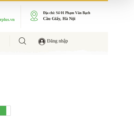
Địa chỉ: Số 01 Phạm Văn Bạch
Cầu Giấy, Hà Nội
rplus.vn
Đăng nhập