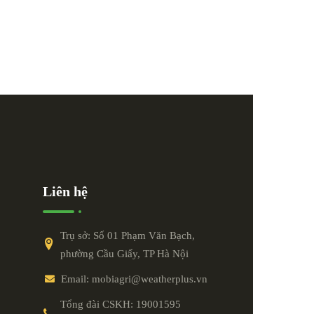
Liên hệ
Trụ sở: Số 01 Phạm Văn Bạch,
phường Cầu Giấy, TP Hà Nội
Email: mobiagri@weatherplus.vn
Tổng đài CSKH: 19001595