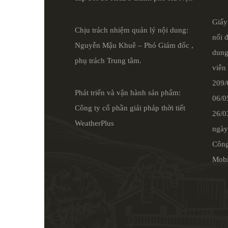
Giấy
Chịu trách nhiệm quản lý nội dung:
nối 
Nguyễn Mậu Khuê – Phó Giám đốc ,
dung
phụ trách Trung tâm.
viễn
209
Phát triển và vận hành sản phẩm:
06/0
Công ty cổ phần giải pháp thời tiết
26/03
WeatherPlus
ngày
Công
Mobi