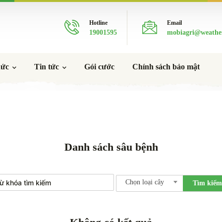
Hotline
Email
19001595
mobiagri@weathe
hức
Tin tức
Gói cước
Chính sách bảo mật
Danh sách sâu bệnh
Chọn loại cây
Tìm kiếm