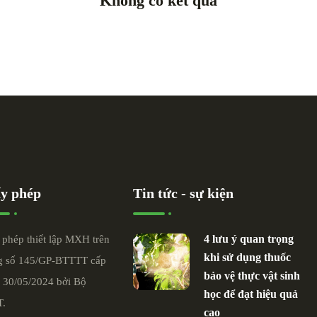
Không có kết quả
y phép
Tin tức - sự kiện
4 lưu ý quan trọng
 phép thiết lập MXH trên
khi sử dụng thuốc
 số 145/GP-BTTTT cấp
bảo vệ thực vật sinh
 30/05/2024 bởi Bộ
học để đạt hiệu quả
T.
cao