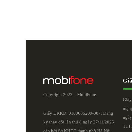
Giấ
Copyright 2023 – MobiFone
Giấy
mạng
Giấy ĐKKD: 0100686209-087. Đăng
ngày
ký thay đổi lần thứ 8 ngày 27/11/2025
TTT
cấp bởi Sở KHDT thành phố Hà Nội.