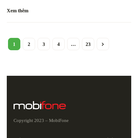
Xem thêm
1
2
3
4
…
23
Copyright 2023 – MobiFone