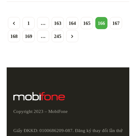
1
…
163
164
165
166
167
168
169
…
245
Copyright 2023 – MobiFone
Giấy ĐKKD: 0100686209-087. Đăng ký thay đổi lần thứ