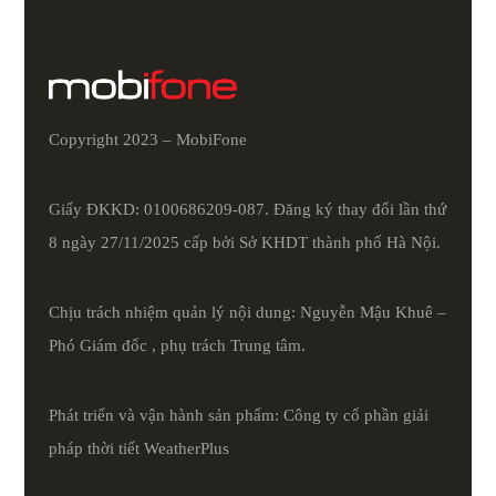
Copyright 2023 – MobiFone
Giấy ĐKKD: 0100686209-087. Đăng ký thay đổi lần thứ
8 ngày 27/11/2025 cấp bởi Sở KHDT thành phố Hà Nội.
Chịu trách nhiệm quản lý nội dung: Nguyễn Mậu Khuê –
Phó Giám đốc , phụ trách Trung tâm.
Phát triển và vận hành sản phẩm: Công ty cổ phần giải
pháp thời tiết
WeatherPlus