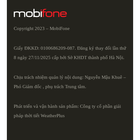
Copyright 2023 – MobiFone
Giấy ĐKKD: 0100686209-087. Đăng ký thay đổi lần thứ
8 ngày 27/11/2025 cấp bởi Sở KHDT thành phố Hà Nội.
Chịu trách nhiệm quản lý nội dung: Nguyễn Mậu Khuê –
Phó Giám đốc , phụ trách Trung tâm.
Phát triển và vận hành sản phẩm: Công ty cổ phần giải
pháp thời tiết
WeatherPlus