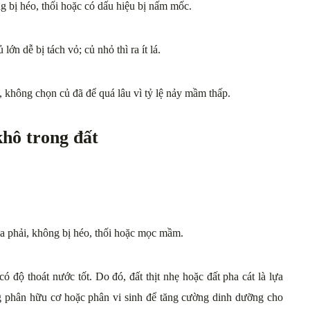
 bị héo, thối hoặc có dấu hiệu bị nấm mốc.
ớn dễ bị tách vỏ; củ nhỏ thì ra ít lá.
không chọn củ đã để quá lâu vì tỷ lệ nảy mầm thấp.
hô trong đất
 phải, không bị héo, thối hoặc mọc mầm.
có độ thoát nước tốt. Do đó, đất thịt nhẹ hoặc đất pha cát là lựa
ng phân hữu cơ hoặc phân vi sinh để tăng cường dinh dưỡng cho