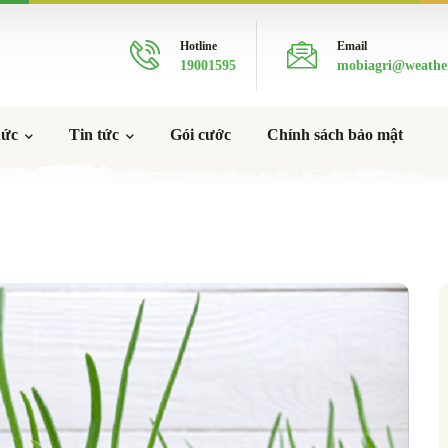
Hotline
Email
19001595
mobiagri@weathe
hức
Tin tức
Gói cước
Chính sách bảo mật