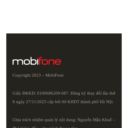
Copyright 2023 – MobiFone
Giấy ĐKKD: 0100686209-087. Đăng ký thay đổi lần thứ
8 ngày 27/11/2025 cấp bởi Sở KHDT thành phố Hà Nội.
Chịu trách nhiệm quản lý nội dung: Nguyễn Mậu Khuê –