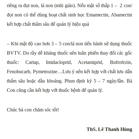
riêng ra đọt non, lá non (mũi giáo). Nếu mật số thấp 1 – 2 con/
đọt non có thể dùng hoạt chất sinh học Emamectin, Abamectin
kết hợp chất thấm sâu để quản lý hiệu quả
– Khi mật độ cao hơn 3 – 5 con/lá non tiến hành sử dụng thuốc
BVTV. Do rầy dễ kháng thuốc nên luân phiên thay đổi các gốc
thuốc: Cartap, Imidacloprid, Acetamiprid, Bufrofezin,
Fenobucarb, Pymetrozine…Lưu ý nên kết hợp với chất lưu dẫn
thấm sâu hoặc dầu khoáng. Phun định kỳ 5 – 7 ngày/lần. Bà
Con cũng cần kết hợp với thuốc bệnh để quản lý.
Chúc bà con chăm sóc tốt!
ThS. Lê Thanh Hùng