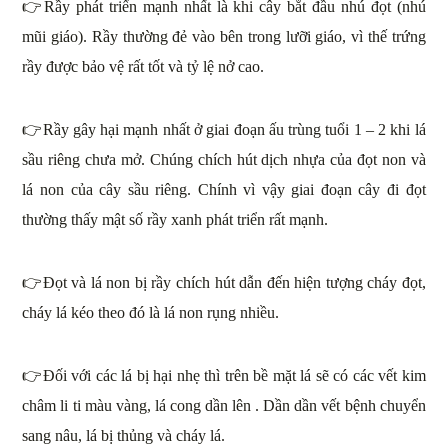
👉Rầy phát triển mạnh nhất là khi cây bắt đầu nhú đọt (nhú
mũi giáo). Rầy thường đẻ vào bên trong lưỡi giáo, vì thế trứng
rầy được bảo vệ rất tốt và tỷ lệ nở cao.
👉Rầy gây hại mạnh nhất ở giai đoạn ấu trùng tuổi 1 – 2 khi lá
sầu riêng chưa mở. Chúng chích hút dịch nhựa của đọt non và
lá non của cây sầu riêng. Chính vì vậy giai đoạn cây đi đọt
thường thấy mật số rầy xanh phát triển rất mạnh.
👉Đọt và lá non bị rầy chích hút dẫn đến hiện tượng cháy đọt,
cháy lá kéo theo đó là lá non rụng nhiều.
👉Đối với các lá bị hại nhẹ thì trên bề mặt lá sẽ có các vết kim
châm li ti màu vàng, lá cong dần lên . Dần dần vết bệnh chuyển
sang nâu, lá bị thủng và cháy lá.