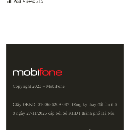
Post Views:
215
Copyright 2023 – MobiFone
Giấy ĐKKD: 0100686209-087. Đăng ký thay đổi lần thứ
8 ngày 27/11/2025 cấp bởi Sở KHDT thành phố Hà Nội.