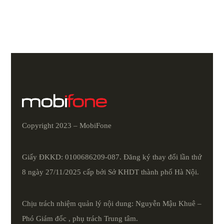
Copyright 2023 – MobiFone
Giấy ĐKKD: 0100686209-087. Đăng ký thay đổi lần thứ
8 ngày 27/11/2025 cấp bởi Sở KHDT thành phố Hà Nội.
Chịu trách nhiệm quản lý nội dung: Nguyễn Mậu Khuê –
Phó Giám đốc , phụ trách Trung tâm.