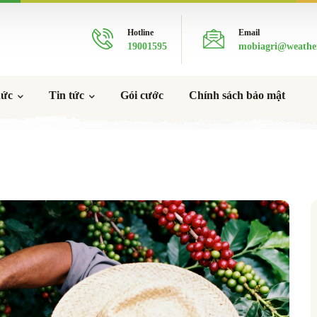
Hotline
Email
19001595
mobiagri@weathe
hức
Tin tức
Gói cước
Chính sách bảo mật