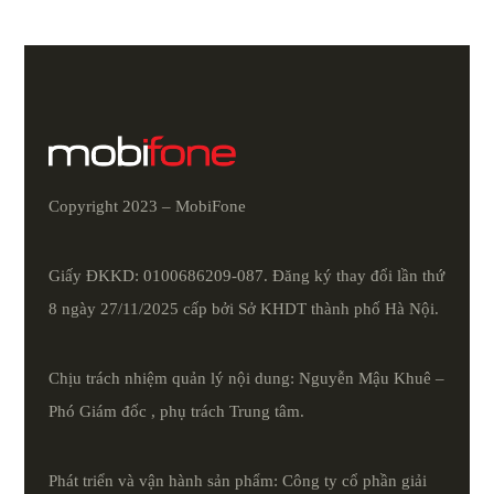
Copyright 2023 – MobiFone
Giấy ĐKKD: 0100686209-087. Đăng ký thay đổi lần thứ
8 ngày 27/11/2025 cấp bởi Sở KHDT thành phố Hà Nội.
Chịu trách nhiệm quản lý nội dung: Nguyễn Mậu Khuê –
Phó Giám đốc , phụ trách Trung tâm.
Phát triển và vận hành sản phẩm: Công ty cổ phần giải