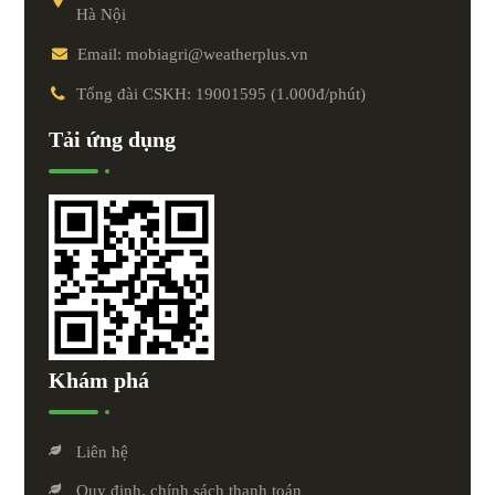
Hà Nội
Email: mobiagri@weatherplus.vn
Tổng đài CSKH: 19001595 (1.000đ/phút)
Tải ứng dụng
Khám phá
Liên hệ
Quy định, chính sách thanh toán