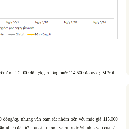
ềm’ nhất 2.000 đồng/kg, xuống mức 114.500 đồng/kg. Mức thu
0 đồng/kg, nhưng vẫn bám sát nhóm trên với mức giá 115.000
hần nhiều đến từ nhu cầu phòng vệ rủi ro trước nhịp yếu của sàn