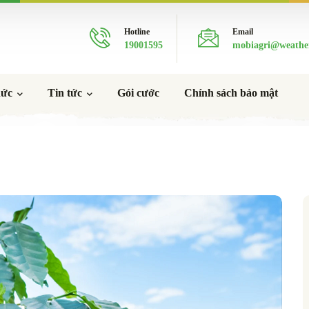
Hotline
Email
19001595
mobiagri@weathe
hức
Tin tức
Gói cước
Chính sách bảo mật