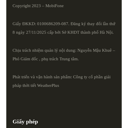
Copyright 2023 – MobiFone
Giấy ĐKKD: 0100686209-087. Đăng ký thay đổi lần thứ
8 ngày 27/11/2025 cấp bởi Sở KHDT thành phố Hà Nội.
Chịu trách nhiệm quản lý nội dung: Nguyễn Mậu Khuê –
Phó Giám đốc , phụ trách Trung tâm.
Phát triển và vận hành sản phẩm: Công ty cổ phần giải
pháp thời tiết
WeatherPlus
Giấy phép