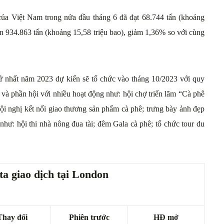
ủa Việt Nam trong nửa đầu tháng 6 đã đạt 68.744 tấn (khoảng
ên 934.863 tấn (khoảng 15,58 triệu bao), giảm 1,36% so với cùng
hứ nhất năm 2023 dự kiến sẽ tổ chức vào tháng 10/2023 với quy
ễ và phần hội với nhiều hoạt động như: hội chợ triển lãm “Cà phê
ội nghị kết nối giao thương sản phẩm cà phê; trưng bày ảnh đẹp
hư: hội thi nhà nông đua tài; đêm Gala cà phê; tổ chức tour du
a giao dịch tại London
Thay đổi
Phiên trước
HĐ mở