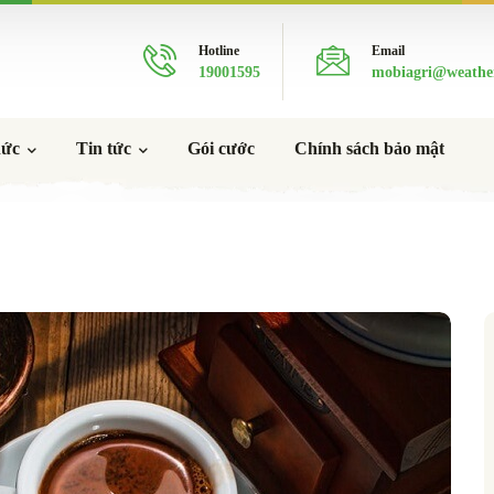
Hotline
Email
19001595
mobiagri@weathe
hức
Tin tức
Gói cước
Chính sách bảo mật