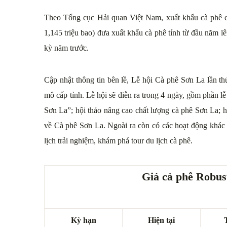
Theo Tổng cục Hải quan Việt Nam, xuất khẩu cà phê c
1,145 triệu bao) đưa xuất khẩu cà phê tính từ đầu năm l
kỳ năm trước.
Cập nhật thông tin bên lề, Lễ hội Cà phê Sơn La lần t
mô cấp tỉnh. Lễ hội sẽ diễn ra trong 4 ngày, gồm phần l
Sơn La”; hội thảo nâng cao chất lượng cà phê Sơn La; h
về Cà phê Sơn La. Ngoài ra còn có các hoạt động khác n
lịch trải nghiệm, khám phá tour du lịch cà phê.
Giá cà phê Robust
Kỳ hạn
Hiện tại