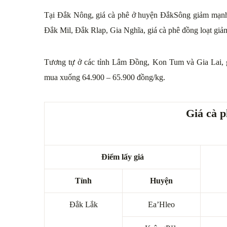
Tại Đắk Nông, giá cà phê ở huyện ĐắkSông giảm mạnh
Đắk Mil, Đắk Rlap, Gia Nghĩa, giá cà phê đồng loạt gi
Tương tự ở các tỉnh Lâm Đồng, Kon Tum và Gia Lai, g
mua xuống 64.900 – 65.900 đồng/kg.
Giá cà p
Điểm lấy giá
Tỉnh
Huyện
Đắk Lắk
Ea’Hleo