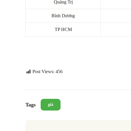
Quảng Trị
Bình Dương
TP HCM
Post Views:
456
Tags
giá