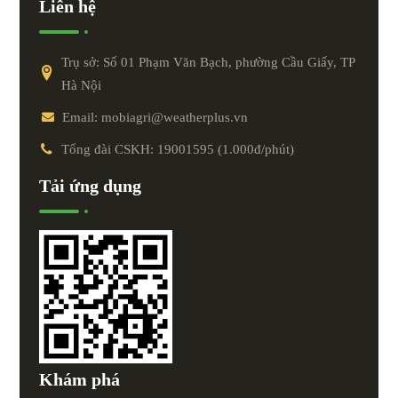
Liên hệ
Trụ sở: Số 01 Phạm Văn Bạch, phường Cầu Giấy, TP
Hà Nội
Email: mobiagri@weatherplus.vn
Tổng đài CSKH: 19001595 (1.000đ/phút)
Tải ứng dụng
Khám phá