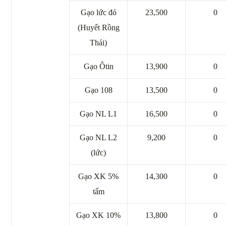
Gạo lức đỏ
23,500
0
(Huyết Rồng
Thái)
Gạo Ôtin
13,900
0
Gạo 108
13,500
0
Gạo NL L1
16,500
0
Gạo NL L2
9,200
0
(lức)
Gạo XK 5%
14,300
0
tấm
Gạo XK 10%
13,800
0