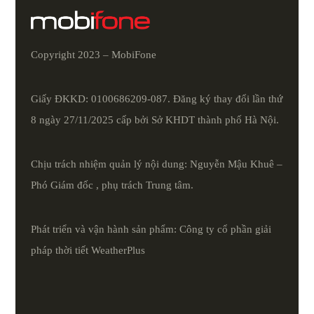
Copyright 2023 – MobiFone
Giấy ĐKKD: 0100686209-087. Đăng ký thay đổi lần thứ
8 ngày 27/11/2025 cấp bởi Sở KHDT thành phố Hà Nội.
Chịu trách nhiệm quản lý nội dung: Nguyễn Mậu Khuê –
Phó Giám đốc , phụ trách Trung tâm.
Phát triển và vận hành sản phẩm: Công ty cổ phần giải
pháp thời tiết
WeatherPlus