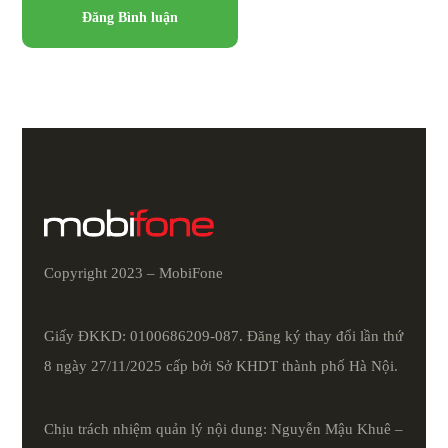
Copyright 2023 – MobiFone
Giấy ĐKKD: 0100686209-087. Đăng ký thay đổi lần thứ
8 ngày 27/11/2025 cấp bởi Sở KHDT thành phố Hà Nội.
Chịu trách nhiệm quản lý nội dung: Nguyễn Mậu Khuê –