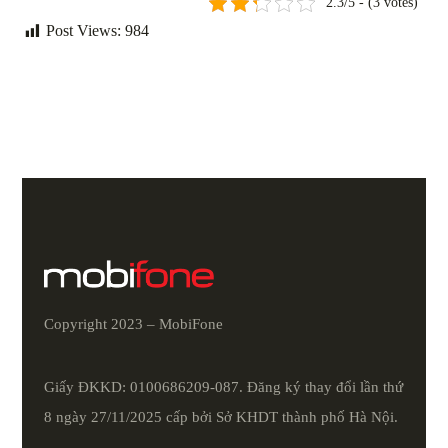
2.3/5 - (3 votes)
Post Views:
984
Copyright 2023 – MobiFone
Giấy ĐKKD: 0100686209-087. Đăng ký thay đổi lần thứ
8 ngày 27/11/2025 cấp bởi Sở KHDT thành phố Hà Nội.