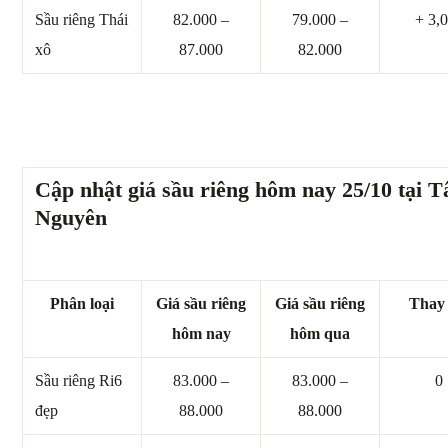
Sầu riêng Thái
82.000 –
79.000 –
+ 3,
xô
87.000
82.000
Cập nhật giá sầu riêng hôm nay 25/10 tại T
Nguyên
Phân loại
Giá sầu riêng
Giá sầu riêng
Thay 
hôm nay
hôm qua
Sầu riêng Ri6
83.000 –
83.000 –
0
đẹp
88.000
88.000