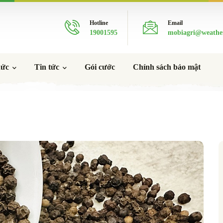
Hotline
Email
19001595
mobiagri@weathe
hức
Tin tức
Gói cước
Chính sách bảo mật