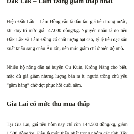
Đắk Lắk – Lâm Đồng giảm thấp nhất
Hiện Đắk Lắk – Lâm Đồng vẫn là đầu tàu giá tiêu trong nước,
khi duy trì mức giá 147.000 đồng/kg. Nguyên nhân là do tiêu
Đắk Lắk và Lâm Đồng có chất lượng hạt cao, tỷ lệ tiêu đặc sản
xuất khẩu sang châu Âu lớn, nên mức giảm chỉ ở biên độ nhỏ.
Nhiều hộ nông dân tại huyện Cư Kuin, Krông Năng cho biết,
mặc dù giá giảm nhưng lượng bán ra ít, người trồng chủ yếu
“găm hàng” chờ đợt phục hồi cuối năm.
Gia Lai có mức thu mua thấp
Tại Gia Lai, giá tiêu hôm nay chỉ còn 144.500 đồng/kg, giảm
1.500 đồng/kg. Đây là mức thấp nhất trong nhóm các tỉnh Tây