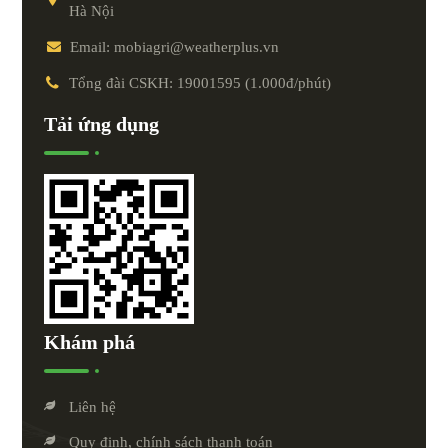
Hà Nội
Email: mobiagri@weatherplus.vn
Tổng đài CSKH: 19001595 (1.000đ/phút)
Tải ứng dụng
Khám phá
Liên hệ
Quy định, chính sách thanh toán