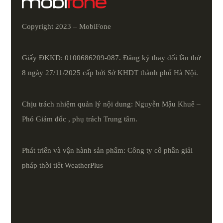
Copyright 2023 – MobiFone
Giấy ĐKKD: 0100686209-087. Đăng ký thay đổi lần thứ
8 ngày 27/11/2025 cấp bởi Sở KHDT thành phố Hà Nội.
Chịu trách nhiệm quản lý nội dung: Nguyễn Mậu Khuê –
Phó Giám đốc , phụ trách Trung tâm.
Phát triển và vận hành sản phẩm: Công ty cổ phần giải
pháp thời tiết
WeatherPlus