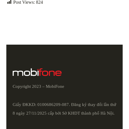
Post Views:
824
Copyright 2023 – MobiFone
Giấy ĐKKD: 0100686209-087. Đăng ký thay đổi lần thứ
8 ngày 27/11/2025 cấp bởi Sở KHDT thành phố Hà Nội.