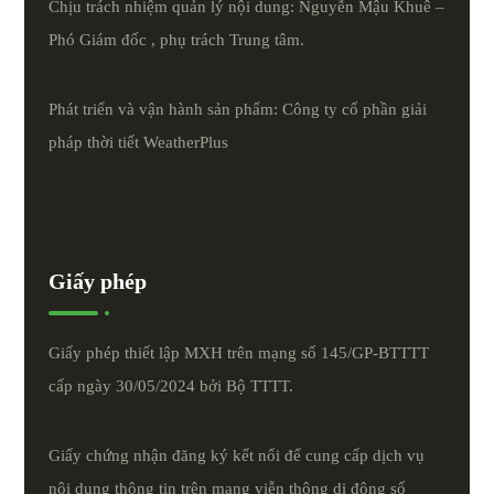
Chịu trách nhiệm quản lý nội dung: Nguyễn Mậu Khuê –
Phó Giám đốc , phụ trách Trung tâm.
Phát triển và vận hành sản phẩm: Công ty cổ phần giải
pháp thời tiết
WeatherPlus
Giấy phép
Giấy phép thiết lập MXH trên mạng số 145/GP-BTTTT
cấp ngày 30/05/2024 bởi Bộ TTTT.
Giấy chứng nhận đăng ký kết nối để cung cấp dịch vụ
nội dung thông tin trên mạng viễn thông di động số