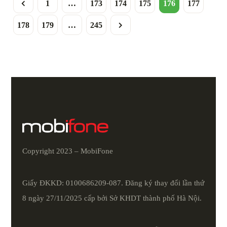
1
…
173
174
175
176
177
178
179
…
245
Copyright 2023 – MobiFone
Giấy ĐKKD: 0100686209-087. Đăng ký thay đổi lần thứ
8 ngày 27/11/2025 cấp bởi Sở KHDT thành phố Hà Nội.