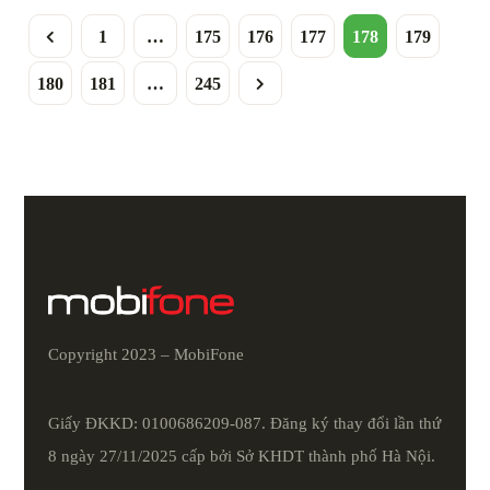
1
…
175
176
177
178
179
180
181
…
245
Copyright 2023 – MobiFone
Giấy ĐKKD: 0100686209-087. Đăng ký thay đổi lần thứ
8 ngày 27/11/2025 cấp bởi Sở KHDT thành phố Hà Nội.