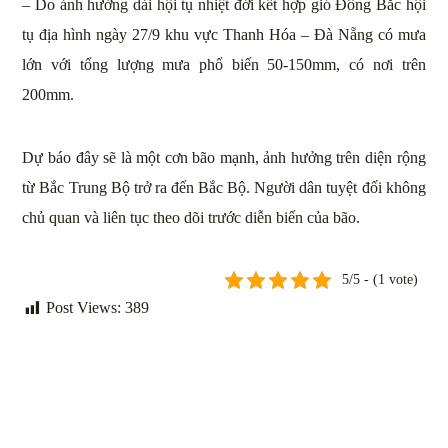
– Do ảnh hưởng dải hội tụ nhiệt đới kết hợp gió Đông Bắc hội
tụ địa hình ngày 27/9 khu vực Thanh Hóa – Đà Nẵng có mưa
lớn với tổng lượng mưa phổ biến 50-150mm, có nơi trên
200mm.
Dự báo đây sẽ là một cơn bão mạnh, ảnh hưởng trên diện rộng
từ Bắc Trung Bộ trở ra đến Bắc Bộ. Người dân tuyệt đối không
chủ quan và liên tục theo dõi trước diễn biến của bão.
5/5 - (1 vote)
Post Views:
389