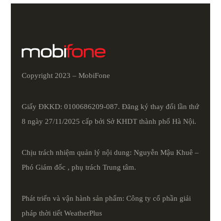
Copyright 2023 – MobiFone
Giấy ĐKKD: 0100686209-087. Đăng ký thay đổi lần thứ
8 ngày 27/11/2025 cấp bởi Sở KHDT thành phố Hà Nội.
Chịu trách nhiệm quản lý nội dung: Nguyễn Mậu Khuê –
Phó Giám đốc , phụ trách Trung tâm.
Phát triển và vận hành sản phẩm: Công ty cổ phần giải
pháp thời tiết
WeatherPlus