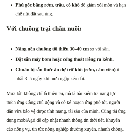
Phủ gốc bằng rơm, trấu, cỏ khô
để giảm xói mòn và hạn
chế nứt đất sau úng.
Với
chuồng trại chăn nuôi:
Nâng nền chuồng tối thiểu 30–40 cm
so với sân.
Đặt sẵn máy bơm hoặc cống thoát riêng ra kênh.
Chuẩn bị sẵn thức ăn dự trữ khô (rơm, cám viên)
ít
nhất 3–5 ngày khi mưa ngập kéo dài.
Mưa lớn không chỉ là thiên tai, mà là bài kiểm tra năng lực
thích ứng.Càng chủ động và có kế hoạch ứng phó tốt, người
dân vừa bảo vệ được tính mạng, tài sản của mình. Cùng tải ứng
dụng mobiAgri để cập nhật nhanh thông tin thời tiết, khuyến
cáo nông vụ, tin tức nông nghiệp thường xuyên, nhanh chóng.