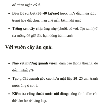
để tránh ngập cổ rễ.
Bón lót vôi bột (30–40 kg/sào)
trước mưa đầu mùa giúp
trung hòa đất chua, hạn chế nấm bệnh khi úng.
Trồng xen cây chịu úng nhẹ
(chuối, cỏ voi, đậu xanh) ở
rìa ruộng để giữ đất, hạn dòng tràn mạnh.
Với
vườn cây ăn quả:
Nạo vét mương quanh vườn
, đảm bảo thông thoáng, độ
dốc ít nhất 2%.
Tạo ụ đất quanh gốc cao hơn mặt liếp 20–25 cm
, tránh
nước úng ở cổ rễ.
Kiểm tra cống thoát nước nội đồng
: cống tắc 1 đêm có
thể làm hư rễ hàng loạt.