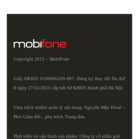
Copyright 2023 – MobiFone
Giấy ĐKKD: 0100686209-087. Đăng ký thay đổi lần thứ
8 ngày 27/11/2025 cấp bởi Sở KHDT thành phố Hà Nội.
Chịu trách nhiệm quản lý nội dung: Nguyễn Mậu Khuê –
Phó Giám đốc , phụ trách Trung tâm.
Phát triển và vận hành sản phẩm: Công ty cổ phần giải