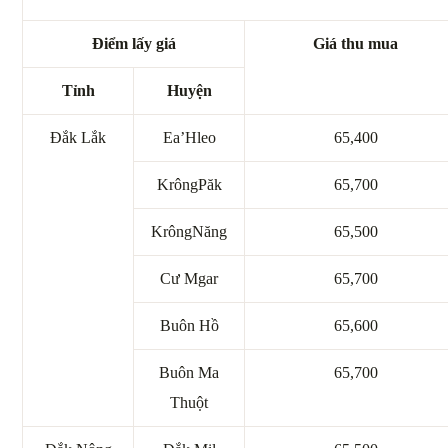
Điểm lấy giá
Giá thu mua
Tỉnh
Huyện
Đắk Lắk
Ea’Hleo
65,400
KrôngPăk
65,700
KrôngNăng
65,500
Cư Mgar
65,700
Buôn Hồ
65,600
Buôn Ma
65,700
Thuột