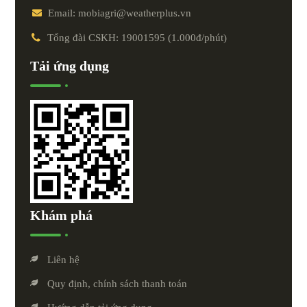
Email: mobiagri@weatherplus.vn
Tổng đài CSKH: 19001595 (1.000đ/phút)
Tải ứng dụng
Khám phá
Liên hệ
Quy định, chính sách thanh toán