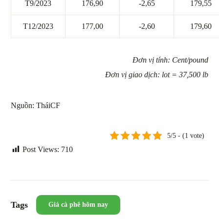
T9/2023
176,90
-2,65
179,55
T12/2023
177,00
-2,60
179,60
Đơn vị tính: Cent/pound
Đơn vị giao dịch: lot = 37,500 lb
Nguồn: TháiCF
5/5 - (1 vote)
Post Views:
710
Tags
Giá cà phê hôm nay