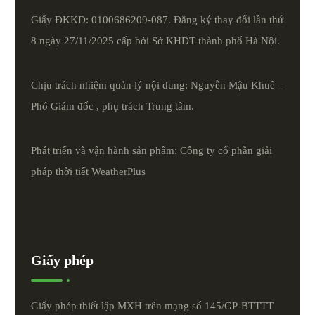
Giấy ĐKKD: 0100686209-087. Đăng ký thay đổi lần thứ
8 ngày 27/11/2025 cấp bởi Sở KHDT thành phố Hà Nội.
Chịu trách nhiệm quản lý nội dung: Nguyễn Mậu Khuê –
Phó Giám đốc , phụ trách Trung tâm.
Phát triển và vận hành sản phẩm: Công ty cổ phần giải
pháp thời tiết
WeatherPlus
Giấy phép
Giấy phép thiết lập MXH trên mạng số 145/GP-BTTTT