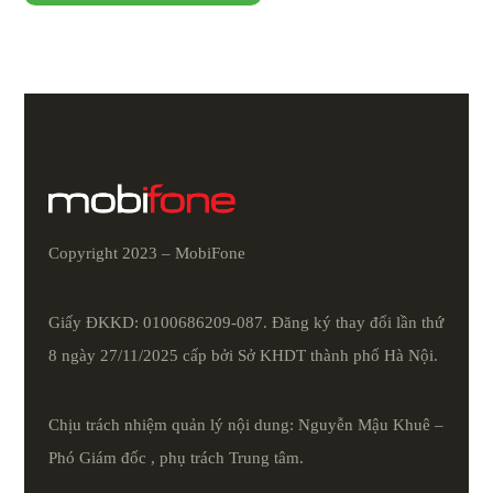
Copyright 2023 – MobiFone
Giấy ĐKKD: 0100686209-087. Đăng ký thay đổi lần thứ
8 ngày 27/11/2025 cấp bởi Sở KHDT thành phố Hà Nội.
Chịu trách nhiệm quản lý nội dung: Nguyễn Mậu Khuê –
Phó Giám đốc , phụ trách Trung tâm.