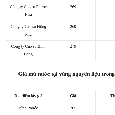
Công ty Cao su Phước
269
Hòa
Công ty Cao su Đồng
269
Phú
Công ty Cao su Bình
279
Long
Giá mủ nước tại vùng nguyên liệu tron
Địa điểm lấy giá
Giá
Th
Bình Phước
265