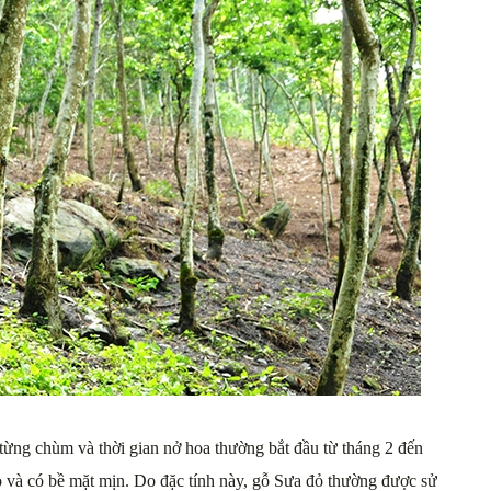
ừng chùm và thời gian nở hoa thường bắt đầu từ tháng 2 đến
 và có bề mặt mịn. Do đặc tính này, gỗ Sưa đỏ thường được sử