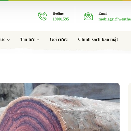
Hotline
Email
19001595
mobiagri@weathe
hức
Tin tức
Gói cước
Chính sách bảo mật