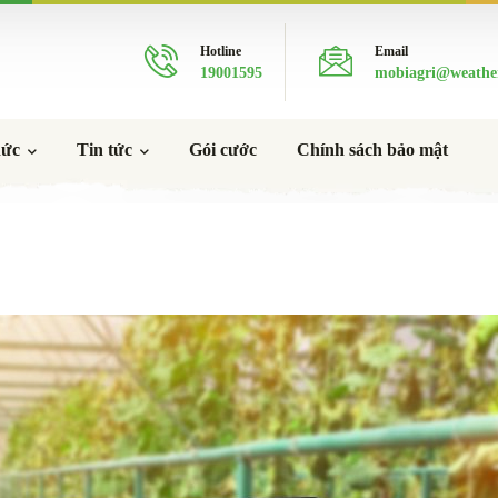
Hotline
Email
19001595
mobiagri@weathe
hức
Tin tức
Gói cước
Chính sách bảo mật