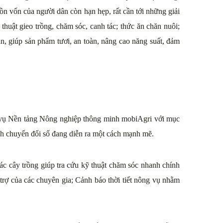
n vốn của người dân còn hạn hẹp, rất cần tới những giải
 thuật gieo trồng, chăm sóc, canh tác; thức ăn chăn nuôi;
ản, giúp sản phẩm tươi, an toàn, nâng cao năng suất, đảm
h vụ Nền tảng Nông nghiệp thông minh mobiAgri với mục
ình chuyển đổi số đang diễn ra một cách mạnh mẽ.
tác cây trồng giúp tra cứu kỹ thuật chăm sóc nhanh chính
trợ của các chuyên gia; Cảnh báo thời tiết nông vụ nhằm