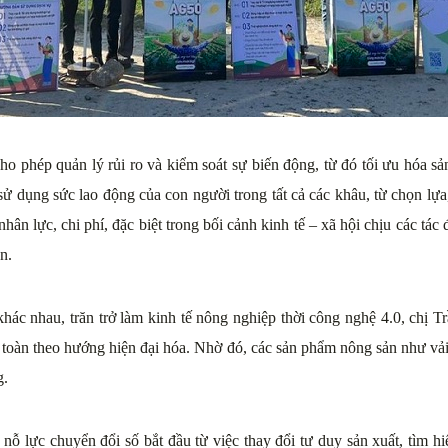
ép quản lý rủi ro và kiểm soát sự biến động, từ đó tối ưu hóa sản lượ
ử dụng sức lao động của con người trong tất cả các khâu, từ chọn lựa,
hân lực, chi phí, đặc biệt trong bối cảnh kinh tế – xã hội chịu các tá
n.
hác nhau, trăn trở làm kinh tế nông nghiệp thời công nghệ 4.0, chị 
toàn theo hướng hiện đại hóa. Nhờ đó, các sản phẩm nông sản như vải t
g.
 lực chuyển đổi số bắt đầu từ việc thay đổi tư duy sản xuất, tìm hi