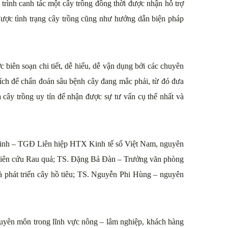
trình canh tác một cây trồng đồng thời được nhận hỗ trợ
 được tình trạng cây trồng cũng như hướng dẫn biện pháp
biên soạn chi tiết, dễ hiểu, dễ vận dụng bởi các chuyên
tích để chẩn đoán sâu bệnh cây đang mắc phải, từ đó đưa
 cây trồng uy tín để nhận được sự tư vấn cụ thể nhất và
g Vinh – TGĐ Liên hiệp HTX Kinh tế số Việt Nam, nguyên
ên cứu Rau quả; TS. Đặng Bá Đàn – Trưởng văn phòng
phát triển cây hồ tiêu; TS. Nguyễn Phi Hùng – nguyên
huyên môn trong lĩnh vực nông – lâm nghiệp, khách hàng