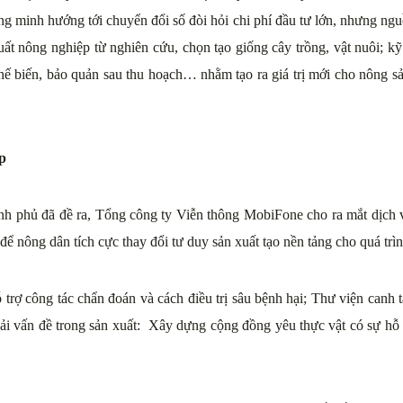
g minh hướng tới chuyển đổi số đòi hỏi chi phí đầu tư lớn, nhưng nguồ
uất nông nghiệp từ nghiên cứu, chọn tạo giống cây trồng, vật nuôi; kỹ
chế biến, bảo quản sau thu hoạch… nhằm tạo ra giá trị mới cho nông s
p
nh phủ đã đề ra, Tổng công ty Viễn thông MobiFone cho ra mắt dịc
để nông dân tích cực thay đổi tư duy sản xuất tạo nền tảng cho quá tr
 trợ công tác chẩn đoán và cách điều trị sâu bệnh hại; Thư viện canh 
hải vấn đề trong sản xuất: Xây dựng cộng đồng yêu thực vật có sự hỗ 