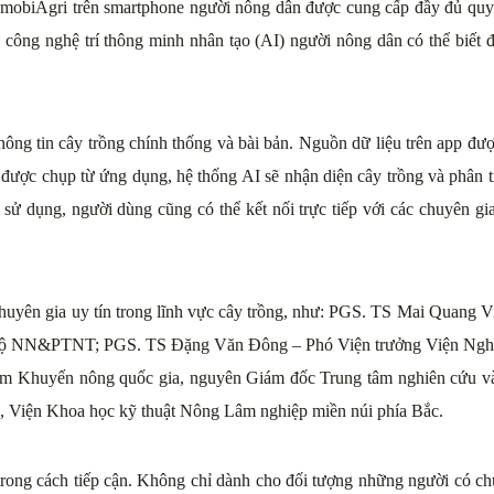
g mobiAgri trên smartphone người nông dân được cung cấp đầy đủ quy 
i công nghệ trí thông minh nhân tạo (AI) người nông dân có thể biết
ng tin cây trồng chính thống và bài bản. Nguồn dữ liệu trên app được 
h được chụp từ ứng dụng, hệ thống AI sẽ nhận diện cây trồng và phân 
 sử dụng, người dùng cũng có thể kết nối trực tiếp với các chuyên gia
chuyên gia uy tín trong lĩnh vực cây trồng, như: PGS. TS Mai Quan
Bộ NN&PTNT; PGS. TS Đặng Văn Đông – Phó Viện trưởng Viện Nghi
m Khuyến nông quốc gia, nguyên Giám đốc Trung tâm nghiên cứu và 
 Viện Khoa học kỹ thuật Nông Lâm nghiệp miền núi phía Bắc.
trong cách tiếp cận. Không chỉ dành cho đối tượng những người có c