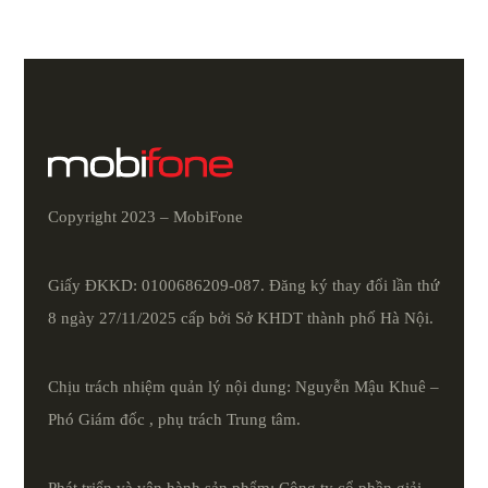
Copyright 2023 – MobiFone
Giấy ĐKKD: 0100686209-087. Đăng ký thay đổi lần thứ
8 ngày 27/11/2025 cấp bởi Sở KHDT thành phố Hà Nội.
Chịu trách nhiệm quản lý nội dung: Nguyễn Mậu Khuê –
Phó Giám đốc , phụ trách Trung tâm.
Phát triển và vận hành sản phẩm: Công ty cổ phần giải