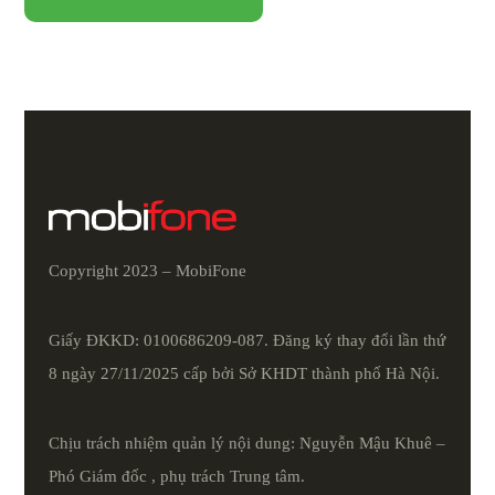
Copyright 2023 – MobiFone
Giấy ĐKKD: 0100686209-087. Đăng ký thay đổi lần thứ
8 ngày 27/11/2025 cấp bởi Sở KHDT thành phố Hà Nội.
Chịu trách nhiệm quản lý nội dung: Nguyễn Mậu Khuê –
Phó Giám đốc , phụ trách Trung tâm.