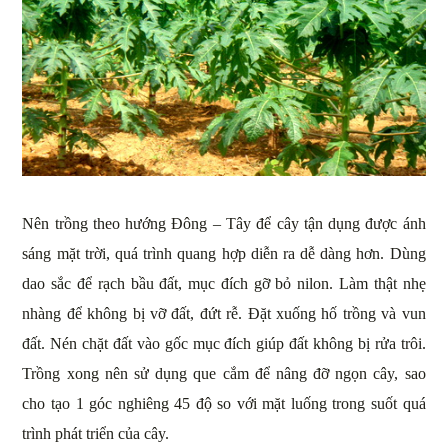
Nên trồng theo hướng Đông – Tây để cây tận dụng được ánh
sáng mặt trời, quá trình quang hợp diễn ra dễ dàng hơn. Dùng
dao sắc để rạch bầu đất, mục đích gỡ bỏ nilon. Làm thật nhẹ
nhàng để không bị vỡ đất, đứt rễ. Đặt xuống hố trồng và vun
đất. Nén chặt đất vào gốc mục đích giúp đất không bị rửa trôi.
Trồng xong nên sử dụng que cắm để nâng đỡ ngọn cây, sao
cho tạo 1 góc nghiêng 45 độ so với mặt luống trong suốt quá
trình phát triển của cây.