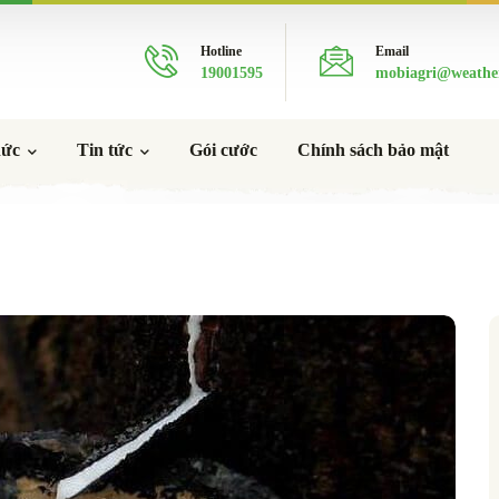
Hotline
Email
19001595
mobiagri@weathe
hức
Tin tức
Gói cước
Chính sách bảo mật