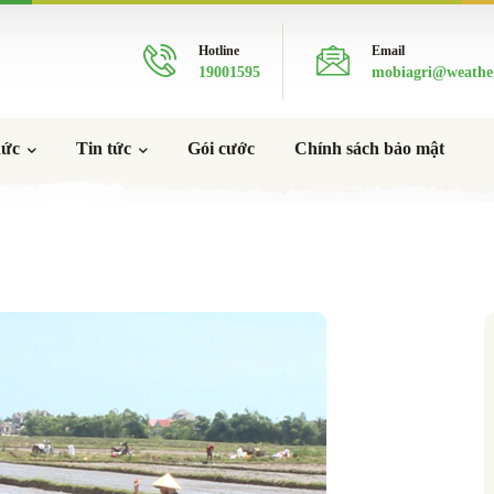
Hotline
Email
19001595
mobiagri@weathe
hức
Tin tức
Gói cước
Chính sách bảo mật