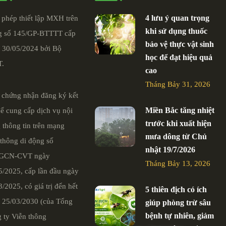
4 lưu ý quan trọng
 phép thiết lập MXH trên
khi sử dụng thuốc
 số 145/GP-BTTTT cấp
bảo vệ thực vật sinh
 30/05/2024 bởi Bộ
học để đạt hiệu quả
T.
cao
Tháng Bảy 31, 2026
 chứng nhận đăng ký kết
Miền Bắc tăng nhiệt
để cung cấp dịch vụ nội
trước khi xuất hiện
 thông tin trên mạng
mưa dông từ Chủ
 thông di động số
nhật 19/7/2026
/GCN-CVT ngày
Tháng Bảy 13, 2026
5/2025, cấp lần đầu ngày
/2025, có giá trị đến hết
5 thiên địch có ích
 25/03/2030 (của Tổng
giúp phòng trừ sâu
bệnh tự nhiên, giảm
 ty Viễn thông