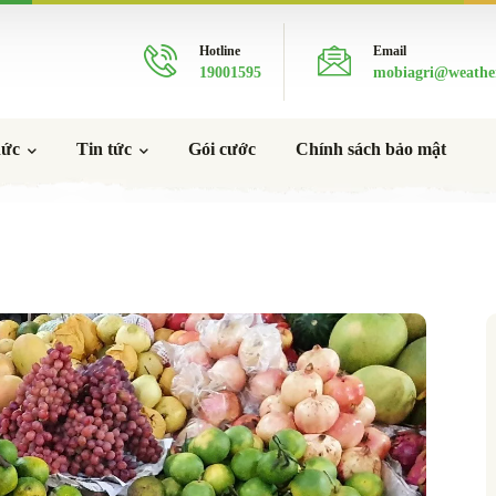
Hotline
Email
19001595
mobiagri@weathe
hức
Tin tức
Gói cước
Chính sách bảo mật