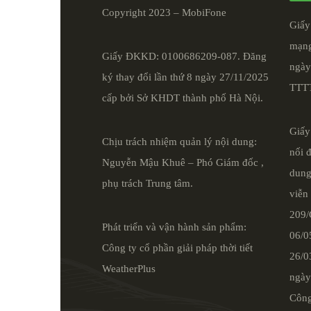
Copyright 2023 – MobiFone
Giấy
mạng
Giấy ĐKKD: 0100686209-087. Đăng
ngày
ký thay đổi lần thứ 8 ngày 27/11/2025
TTT
cấp bởi Sở KHDT thành phố Hà Nội.
Giấy
Chịu trách nhiệm quản lý nội dung:
nối 
Nguyễn Mậu Khuê – Phó Giám đốc ,
dung
phụ trách Trung tâm.
viễn
209
Phát triển và vận hành sản phẩm:
06/0
Công ty cổ phần giải pháp thời tiết
26/03
WeatherPlus
ngày
Công