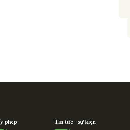
y phép
Tin tức - sự kiện