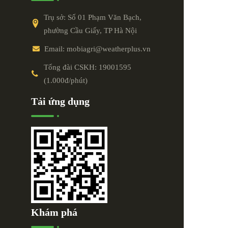
Trụ sở: Số 01 Phạm Văn Bạch,
phường Cầu Giấy, TP Hà Nội
Email: mobiagri@weatherplus.vn
Tổng đài CSKH: 19001595
(1.000đ/phút)
Tải ứng dụng
Khám phá