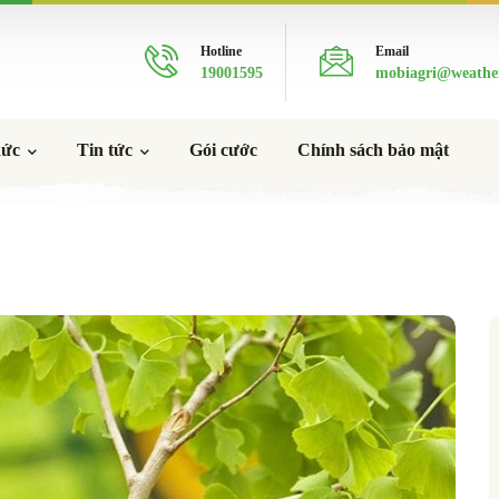
Hotline
Email
19001595
mobiagri@weathe
hức
Tin tức
Gói cước
Chính sách bảo mật