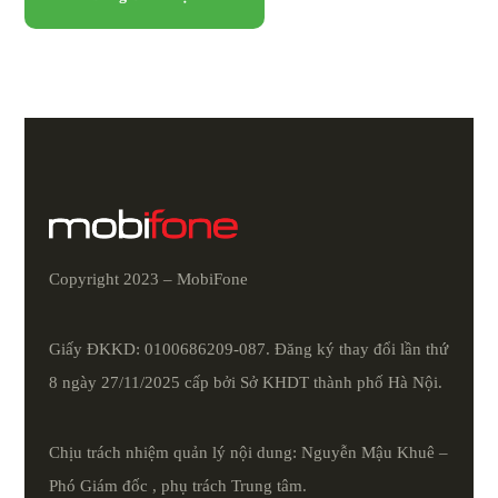
Copyright 2023 – MobiFone
Giấy ĐKKD: 0100686209-087. Đăng ký thay đổi lần thứ
8 ngày 27/11/2025 cấp bởi Sở KHDT thành phố Hà Nội.
Chịu trách nhiệm quản lý nội dung: Nguyễn Mậu Khuê –
Phó Giám đốc , phụ trách Trung tâm.