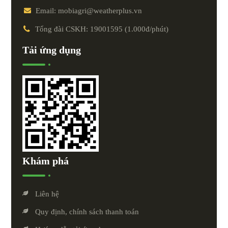
Email: mobiagri@weatherplus.vn
Tổng đài CSKH: 19001595 (1.000đ/phút)
Tải ứng dụng
Khám phá
Liên hệ
Quy định, chính sách thanh toán