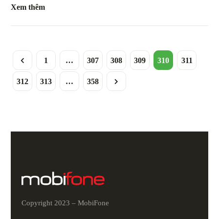
Xem thêm
1
…
307
308
309
310
311
312
313
…
358
Copyright 2023 – MobiFone