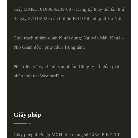
Giấy ĐKKD: 0100686209-087. Đăng ký thay đổi lần thứ
8 ngày 27/11/2025 cấp bởi Sở KHDT thành phố Hà Nội.
Chịu trách nhiệm quản lý nội dung: Nguyễn Mậu Khuê –
Phó Giám đốc , phụ trách Trung tâm.
Phát triển và vận hành sản phẩm: Công ty cổ phần giải
pháp thời tiết
WeatherPlus
Giấy phép
Giấy phép thiết lập MXH trên mạng số 145/GP-BTTTT